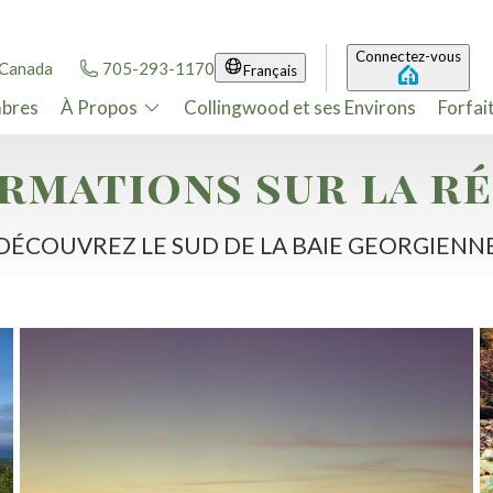
Connectez-vous
 Canada
705-293-1170
Français
bres
À Propos
Collingwood et ses Environs
Forfai
rmations sur la r
DÉCOUVREZ LE SUD DE LA BAIE GEORGIENN