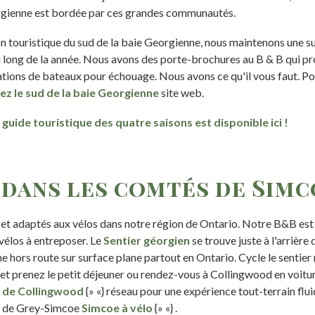
orgienne est bordée par ces grandes communautés.
n touristique du sud de la baie Georgienne, nous maintenons une su
long de la année. Nous avons des porte-brochures au B & B qui prop
ations de bateaux pour échouage. Nous avons ce qu'il vous faut. Po
tez le sud de la baie Georgienne
site web.
 guide touristique des quatre saisons est disponible ici !
 dans les comtés de Simc
es et adaptés aux vélos dans notre région de Ontario. Notre B&B est
élos à entreposer. Le
Sentier géorgien
se trouve juste à l'arrière 
e hors route sur surface plane partout en Ontario. Cycle le sentier
et prenez le petit déjeuner ou rendez-vous à Collingwood en voitur
s de Collingwood
{» «} réseau pour une expérience tout-terrain flu
té de Grey-Simcoe
Simcoe à vélo
{» «} .