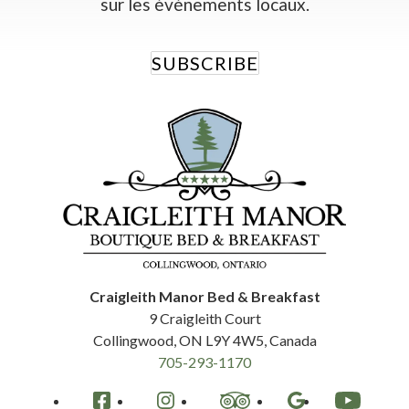
sur les événements locaux.
SUBSCRIBE
Craigleith Manor Bed & Breakfast
9 Craigleith Court
Collingwood
,
ON
L9Y 4W5
,
Canada
705-293-1170
Facebook
Instagram
TripAdvisor
Google
YouTube