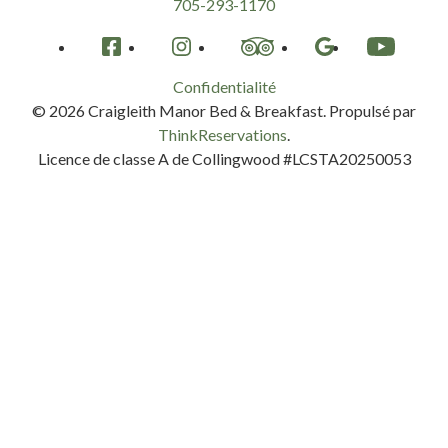
705-293-1170
Facebook
Instagram
TripAdvisor
Google
YouTube
Confidentialité
© 2026
Craigleith Manor Bed & Breakfast
.
Propulsé par
ThinkReservations
.
Licence de classe A de Collingwood #LCSTA20250053