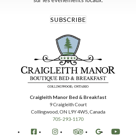
SUBSCRIBE
Craigleith Manor Bed & Breakfast
9 Craigleith Court
Collingwood
,
ON
L9Y 4W5
,
Canada
705-293-1170
Facebook
Instagram
TripAdvisor
Google
YouTube