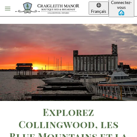
Connectez-
Passer au contenu principal
vous
Français
Explorez
Collingwood, les
Blue Mountains et la