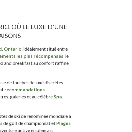
IO, OÙ LE LUXE D'UNE
AISONS
d, Ontario
, idéalement situé entre
ements les plus récompensés
, le
d and breakfast au confort raffiné
isse de touches de luxe discrètes
ent
recommandations
tres, galeries et au célèbre
Spa
istes de ski de renommée mondiale à
urs de golf de championnat et
Plages
venture active en plein air,