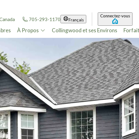
Connectez-vous
 Canada
705-293-1170
Français
bres
À Propos
Collingwood et ses Environs
Forfai