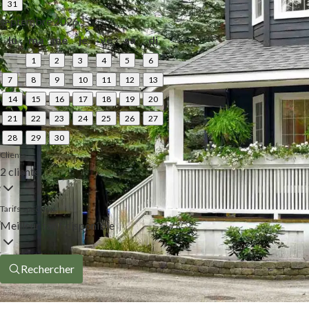
31
septembre 2026
lu
ma
me
je
ve
sa
di
1
2
3
4
5
6
7
8
9
10
11
12
13
14
15
16
17
18
19
20
21
22
23
24
25
26
27
28
29
30
Clients
2 clients
Tarifs spéciaux
Meilleur tarif disponible
Rechercher