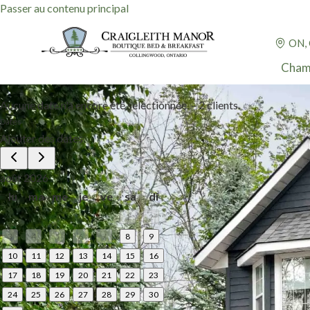
Passer au contenu principal
ON,
Cham
Aucune date n'a encore été sélectionnée.
–
2 clients.
Dates
Ajouter des dates
août 2026
lu
ma
me
je
ve
sa
di
1
2
3
4
5
6
7
8
9
10
11
12
13
14
15
16
17
18
19
20
21
22
23
24
25
26
27
28
29
30