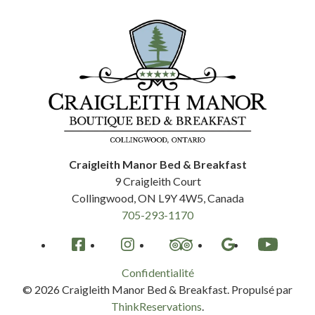
Craigleith Manor Bed & Breakfast
9 Craigleith Court
Collingwood
,
ON
L9Y 4W5
,
Canada
705-293-1170
Facebook
Instagram
TripAdvisor
Google
YouTube
Confidentialité
© 2026
Craigleith Manor Bed & Breakfast
.
Propulsé par
ThinkReservations
.