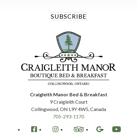
SUBSCRIBE
Craigleith Manor Bed & Breakfast
9 Craigleith Court
Collingwood
,
ON
L9Y 4W5
,
Canada
705-293-1170
Facebook
Instagram
TripAdvisor
Google
YouTube