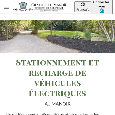
Connectez-
Passer au contenu principal
vous
Français
Stationnement et
recharge de
véhicules
électriques
AU MANOIR
Un parking pavé est disponible gratuitement pour les