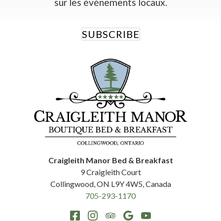
sur les événements locaux.
SUBSCRIBE
Craigleith Manor Bed & Breakfast
9 Craigleith Court
Collingwood
,
ON
L9Y 4W5
,
Canada
705-293-1170